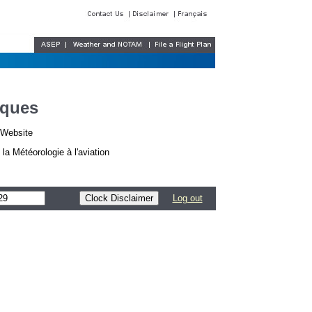
iques
r Website
a Météorologie à l'aviation
Log out