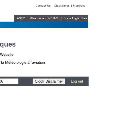
iques
r Website
a Météorologie à l'aviation
Log out