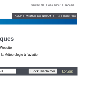
iques
r Website
a Météorologie à l'aviation
Log out