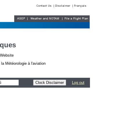
iques
r Website
a Météorologie à l'aviation
Log out