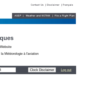
iques
r Website
a Météorologie à l'aviation
Log out