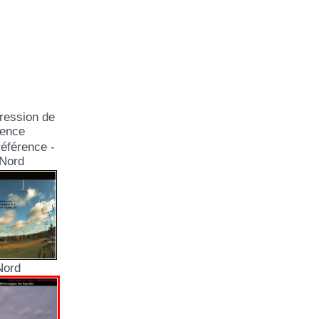
ression de
rence
éférence -
Nord
Nord