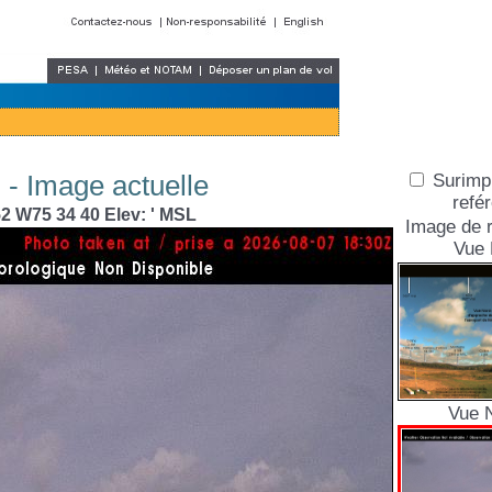
 - Image actuelle
Surimp
refé
2 W75 34 40 Elev: ' MSL
Image de r
Vue 
Vue 