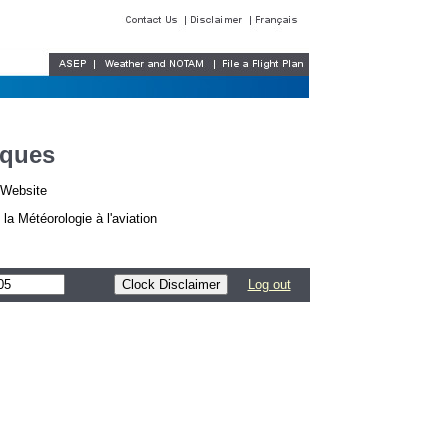
iques
r Website
a Météorologie à l'aviation
Log out